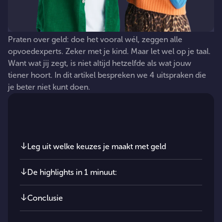
Praten
over
geld:
doe
het
vooral
wél,
zeggen
alle
opvoedexperts.
Zeker
met
je
kind.
Maar
let
wel
op
je
taal.
Want
wat
jij
zegt,
is
niet
altijd
hetzelfde
als
wat
jouw
tiener
hoort.
In
dit
artikel
bespreken
we
4
uitspraken
die
je
beter
niet
kunt
doen.
In dit artikel
Leg uit welke keuzes je maakt met geld
De highlights in 1 minuut:
Conclusie