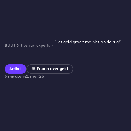
‘Het geld groeit me niet op de rug!’
BUUT
Tips van experts
Artikel
💬
Praten over geld
5 minuten
·
21 mei '26