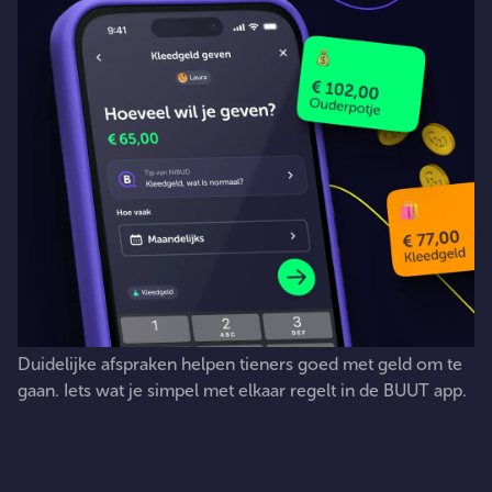
Duidelijke
afspraken
helpen
tieners
goed
met
geld
om
te
gaan.
Iets
wat
je
simpel
met
elkaar
regelt
in
de
BUUT
app.