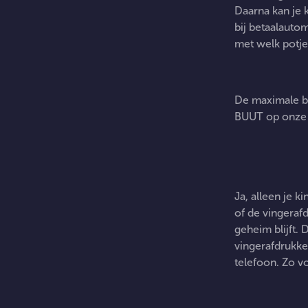
Daarna kan je 
bij betaalauto
met welk potje 
De maximale be
BUUT op onze 
Mag m
Ja, alleen je k
gebru
of de vingeraf
geheim blijft.
vingerafdrukken
telefoon. Zo v