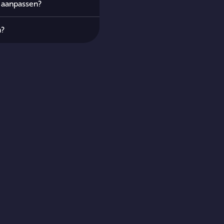
 aanpassen?
n?
n (BUUT