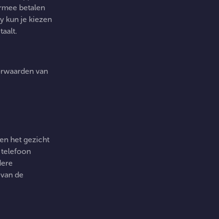
ermee betalen
 kun je kiezen
aalt.
orwaarden van
een het gezicht
 telefoon
dere
 van de