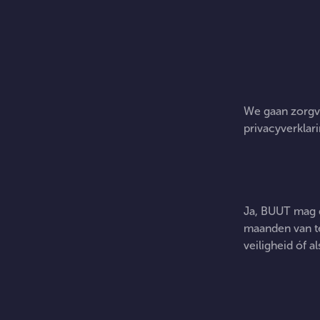
Hoe
We gaan zorgvu
ki
privacyverklar
K
Ja, BUUT mag d
a
maanden van te
veiligheid óf a