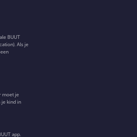
tale BUUT
tion). Als je
 een
r moet je
je kind in
 BUUT app.