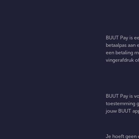
BUUT Pay is ee
betaalpas aan 
een betaling m
vingerafdruk o
BUUT Pay is vo
toestemming ge
jouw BUUT app
Je hoeft geen 