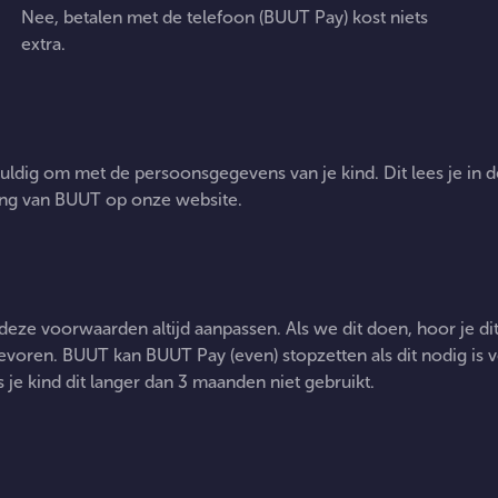
Nee, betalen met de telefoon (BUUT Pay) kost niets
extra.
 zit het met de privacy van mijn
ldig om met de persoonsgegevens van je kind. Dit lees je in d
nd?
ing van BUUT op onze website.
an BUUT de voorwaarden
eze voorwaarden altijd aanpassen. Als we dit doen, hoor je di
anpassen?
voren. BUUT kan BUUT Pay (even) stopzetten als dit nodig is 
ls je kind dit langer dan 3 maanden niet gebruikt.
Kan ik BUUT Pay