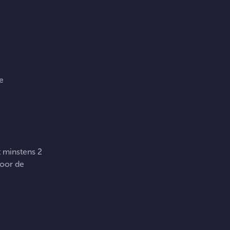
e
t minstens 2
voor de