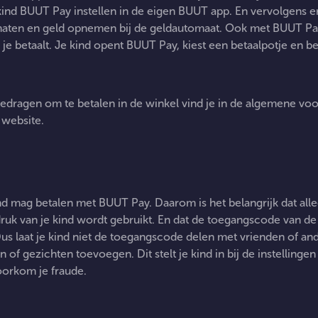
kind BUUT Pay instellen in de eigen BUUT app. En vervolgens 
maten en geld opnemen bij de geldautomaat. Ook met BUUT Pay
je betaalt. Je kind opent BUUT Pay, kiest een betaalpotje en bet
Maximale bedrag per dag
dragen om te betalen in de winkel vind je in de algemene vo
website.
ijn kind BUUT Pay alleen zelf
ind mag betalen met BUUT Pay. Daarom is het belangrijk dat all
iken?
druk van je kind wordt gebruikt. En dat de toegangscode van de
 Dus laat je kind niet de toegangscode delen met vrienden of an
 of gezichten toevoegen. Dit stelt je kind in bij de instellingen
oorkom je fraude.
Moet ik betalen voor BUUT Pay?