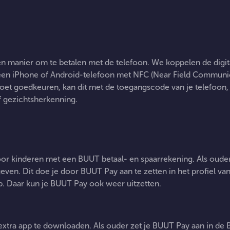
Wat is BUUT
n manier om te betalen met de telefoon. We koppelen de digi
Pay?
een iPhone of Android-telefoon met NFC (Near Field Communica
oet goedkeuren, kan dit met de toegangscode van je telefoon,
f gezichtsherkenning.
Voor wie is BUUT
or kinderen met een BUUT betaal- en spaarrekening. Als oude
Pay?
ven. Dit doe je door BUUT Pay aan te zetten in het profiel van 
. Daar kun je BUUT Pay ook weer uitzetten.
Hoe werkt BUUT Pay?
extra app te downloaden. Als ouder zet je BUUT Pay aan in de