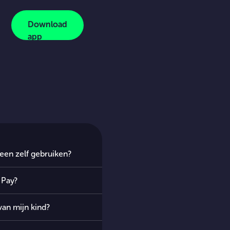
Download
app
een zelf gebruiken?
 Pay?
van mijn kind?