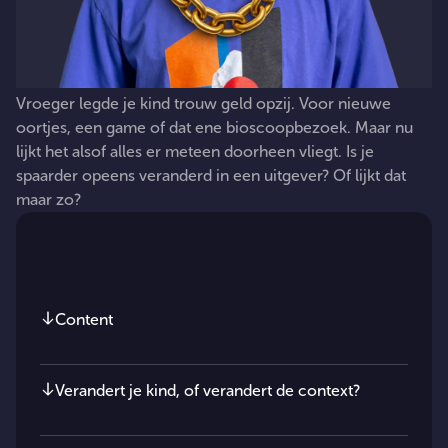
Vroeger
legde
je
kind
trouw
geld
opzij.
Voor
nieuwe
oortjes,
een
game
of
dat
ene
bioscoopbezoek.
Maar
nu
lijkt
het
alsof
alles
er
meteen
doorheen
vliegt.
Is
je
spaarder
opeens
veranderd
in
een
uitgever?
Of
lijkt
dat
maar
zo?
In dit artikel
Content
Verandert je kind, of verandert de context?