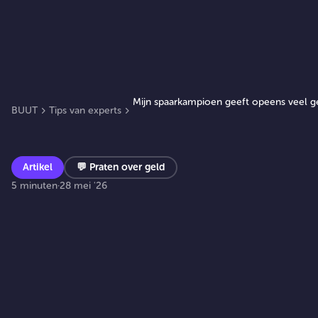
Mijn spaarkampioen geeft opeens veel ge
BUUT
Tips van experts
Artikel
💬
Praten over geld
5 minuten
·
28 mei '26