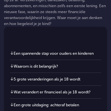
abonnementen,
en
misschien
zelfs
een
eerste
lening.
Een
nieuwe
fase,
waarin
ze
steeds
meer
financiële
verantwoordelijkheid
krijgen.
Waar
moet
je
aan
denken
en
hoe
begeleid
je
je
kind?
In dit artikel
Een spannende stap voor ouders en kinderen
Waarom is dit belangrijk?
5 grote veranderingen als je 18 wordt
Wat verandert er financieel als je 18 wordt?
Een grote uitdaging: achteraf betalen