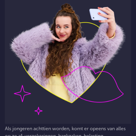
Als
jongeren
achttien
worden,
komt
er
opeens
van
alles
op
ze
af:
verzekeringen,
bankzaken,
belasting,