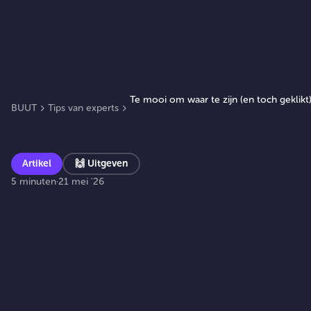
Te mooi om waar te zijn (en toch geklikt
BUUT
Tips van experts
Artikel
🙌
Uitgeven
5 minuten
·
21 mei '26