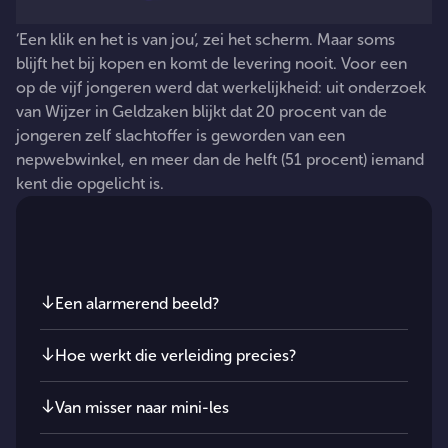
‘Een
klik
en
het
is
van
jou’,
zei
het
scherm.
Maar
soms
blijft
het
bij
kopen
en
komt
de
levering
nooit.
Voor
een
op
de
vijf
jongeren
werd
dat
werkelijkheid:
uit
onderzoek
van
Wijzer
in
Geldzaken
blijkt
dat
20
procent
van
de
jongeren
zelf
slachtoffer
is
geworden
van
een
nepwebwinkel,
en
meer
dan
de
helft
(51
procent)
iemand
kent
die
opgelicht
is.
In dit artikel
Een alarmerend beeld?
Hoe werkt die verleiding precies?
Van misser naar mini-les