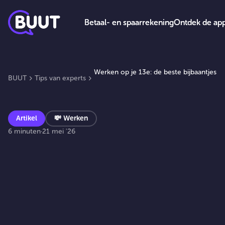
Betaal- en spaarrekening
Betaal- en spaarrekening
Ontdek de ap
Ontdek de ap
Werken op je 13e: de beste bijbaantjes
BUUT
Tips van experts
Artikel
💸
Werken
6 minuten
·
21 mei '26