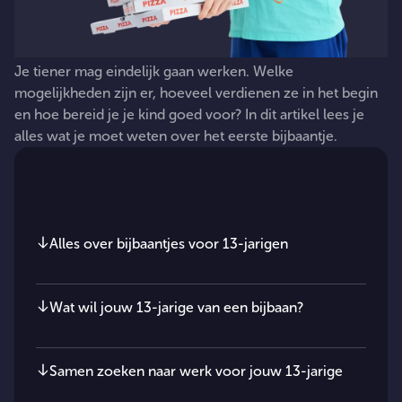
Je
tiener
mag
eindelijk
gaan
werken.
Welke
mogelijkheden
zijn
er,
hoeveel
verdienen
ze
in
het
begin
en
hoe
bereid
je
je
kind
goed
voor?
In
dit
artikel
lees
je
alles
wat
je
moet
weten
over
het
eerste
bijbaantje.
In dit artikel
Alles over bijbaantjes voor 13-jarigen
Wat wil jouw 13-jarige van een bijbaan?
Samen zoeken naar werk voor jouw 13-jarige