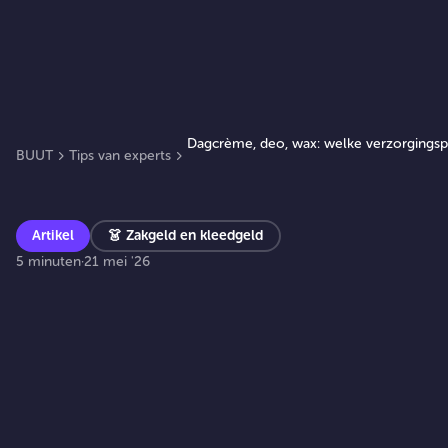
Dagcrème, deo, wax: welke verzorgingsp
BUUT
Tips van experts
Artikel
👗
Zakgeld en kleedgeld
5 minuten
·
21 mei '26