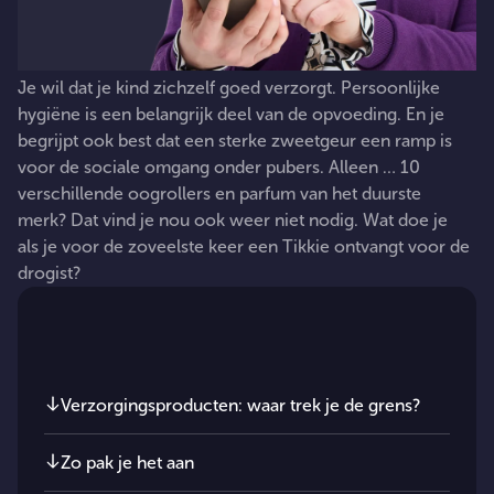
Je
wil
dat
je
kind
zichzelf
goed
verzorgt.
Persoonlijke
hygiëne
is
een
belangrijk
deel
van
de
opvoeding.
En
je
begrijpt
ook
best
dat
een
sterke
zweetgeur
een
ramp
is
voor
de
sociale
omgang
onder
pubers.
Alleen
…
10
verschillende
oogrollers
en
parfum
van
het
duurste
merk?
Dat
vind
je
nou
ook
weer
niet
nodig.
Wat
doe
je
als
je
voor
de
zoveelste
keer
een
Tikkie
ontvangt
voor
de
drogist?
In dit artikel
Verzorgingsproducten: waar trek je de grens?
Zo pak je het aan