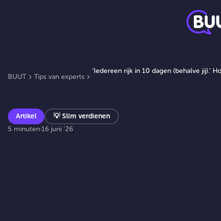
‘Iedereen rijk in 10 dagen (behalve jij).’
BUUT
Tips van experts
Artikel
💡
Slim verdienen
5 minuten
·
16 juni '26