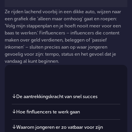
Ze
rijden
lachend
voorbij
in
een
dikke
auto,
wijzen
naar
een
grafiek
die
‘alleen
maar
omhoog’
gaat
en
roepen:
‘Volg
mijn
stappenplan
en
je
hoeft
nooit
meer
voor
een
baas
te
werken.’
Finfluencers
–
influencers
die
content
maken
over
geld
verdienen,
beleggen
of
‘passief
inkomen’
–
sluiten
precies
aan
op
waar
jongeren
gevoelig
voor
zijn:
tempo,
status
en
het
gevoel
dat
je
vandaag
al
kunt
beginnen.
In dit artikel
De aantrekkingskracht van snel succes
Hoe finfluencers te werk gaan
Waarom jongeren er zo vatbaar voor zijn