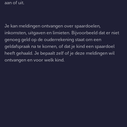
aan of uit.
Sparen en uitgeven
Je kan meldingen ontvangen over spaardoelen,
inkomsten, uitgaven en limieten. Bijvoorbeeld dat er niet
genoeg geld op de ouderrekening staat om een
geldafspraak na te komen, of dat je kind een spaardoel
heeft gehaald. Je bepaalt zelf of je deze meldingen wil
ontvangen en voor welk kind.
OP DE HOOGTE
Waarom meldingen handig zijn: