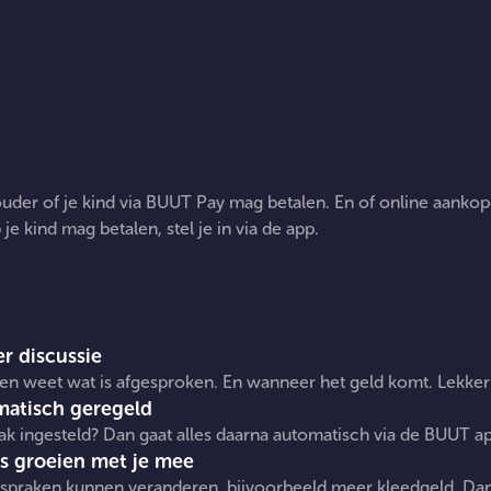
JOUW
De manieren waarop je betaalt
 ouder of je kind via BUUT Pay mag betalen. En of online aankop
e kind mag betalen, stel je in via de app.
FSPRAK
Waarom afspraken handig
r discussie
zijn:
en weet wat is afgesproken. En wanneer het geld komt. Lekker 
atisch geregeld
ak ingesteld? Dan gaat alles daarna automatisch via de BUUT a
s groeien met je mee
spraken kunnen veranderen, bijvoorbeeld meer kleedgeld. Dan