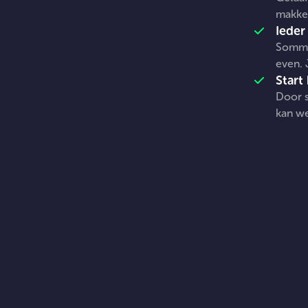
makkel
Ieder
Sommig
even. 
Start
Door s
kan we