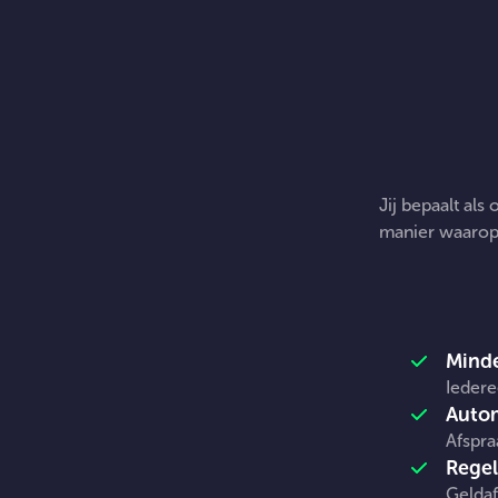
Jij bepaalt als
manier waarop j
A
Minde
Iedere
Autom
Afspra
Regel
Geldaf