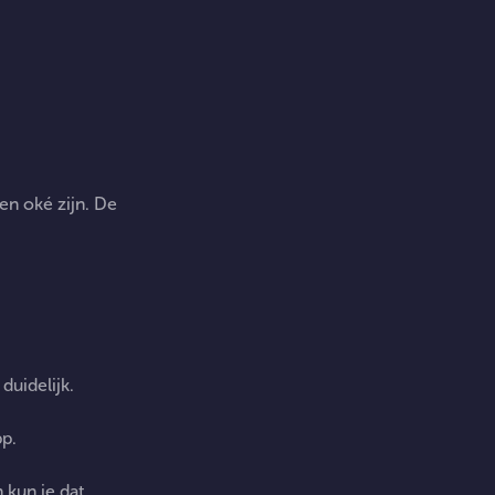
en oké zijn. De
EN
duidelijk.
pp.
 kun je dat