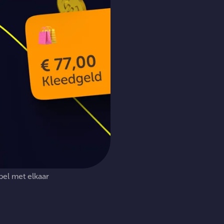
pel
met
elkaar