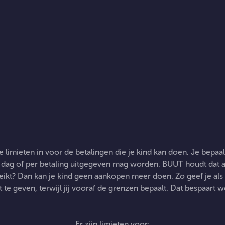
Limieten
je limieten in voor de betalingen die je kind kan doen. Je bepaa
 dag of per betaling uitgegeven mag worden. BUUT houdt dat a
ereikt? Dan kan je kind geen aankopen meer doen. Zo geef je al
t te geven, terwijl jij vooraf de grenzen bepaalt. Dat bespaart 
Er zijn limieten voor: