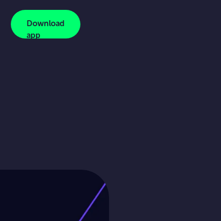
Download
app