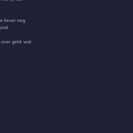
je liever nog
kind.
 over geld: wat