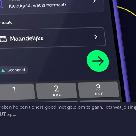
raken
helpen
tieners
goed
met
geld
om
te
gaan.
Iets
wat
je
sim
UT
app.